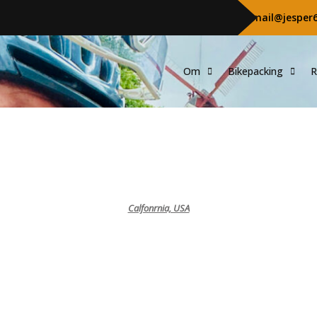
mail@jesper
Om
Bikepacking
R
Calfonrnia, USA