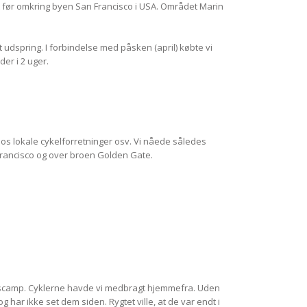
t før omkring byen San Francisco i USA. Området Marin
it udspring. I forbindelse med påsken (april) købte vi
der i 2 uger.
 hos lokale cykelforretninger osv. Vi nåede således
Francisco og over broen Golden Gate.
etscamp. Cyklerne havde vi medbragt hjemmefra. Uden
har ikke set dem siden. Rygtet ville, at de var endt i