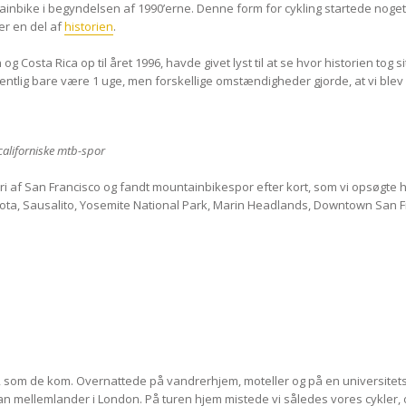
tainbike i begyndelsen af 1990’erne. Denne form for cykling startede noge
er en del af
historien
.
 Costa Rica op til året 1996, havde givet lyst til at se hvor historien tog s
egentlig bare være 1 uge, men forskellige omstændigheder gjorde, at vi blev 
californiske mtb-spor
iferi af San Francisco og fandt mountainbikespor efter kort, som vi opsøgte
gota, Sausalito, Yosemite National Park, Marin Headlands, Downtown San 
ne, som de kom. Overnattede på vandrerhjem, moteller og på en universit
n mellemlander i London. På turen hjem mistede vi således vores cykler, og 