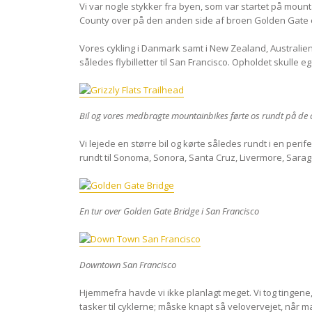
Vi var nogle stykker fra byen, som var startet på moun
County over på den anden side af broen Golden Gate 
Vores cykling i Danmark samt i New Zealand, Australien og
således flybilletter til San Francisco. Opholdet skulle 
Bil og vores medbragte mountainbikes førte os rundt på de 
Vi lejede en større bil og kørte således rundt i en per
rundt til Sonoma, Sonora, Santa Cruz, Livermore, Sara
En tur over Golden Gate Bridge i San Francisco
Downtown San Francisco
Hjemmefra havde vi ikke planlagt meget. Vi tog tinge
tasker til cyklerne; måske knapt så velovervejet, når ma