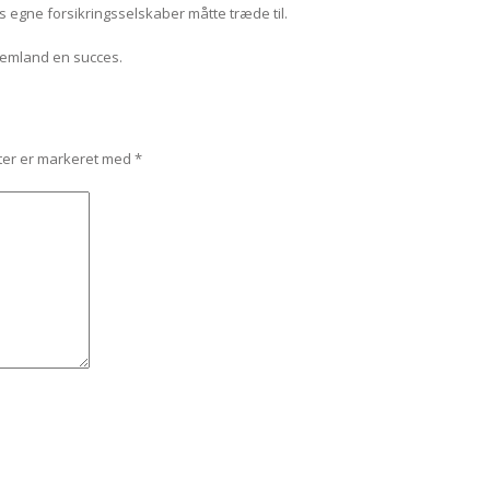
s egne forsikringsselskaber måtte træde til.
hjemland en succes.
ter er markeret med
*