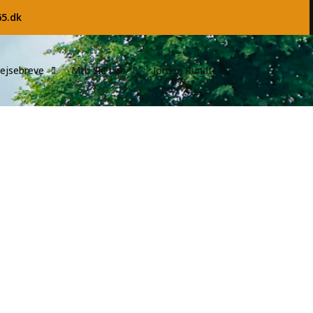
65.dk
ejsebreve
Mtb Ski Løb
Jorden Rundt