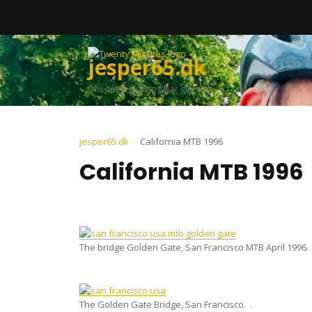
Skip
to
content
jesper65.dk
Om dét jeg gør og har gjort :)
jesper65.dk
California MTB 1996
California MTB 1996
The bridge Golden Gate, San Francisco MTB April 1996.
The Golden Gate Bridge, San Francisco. .