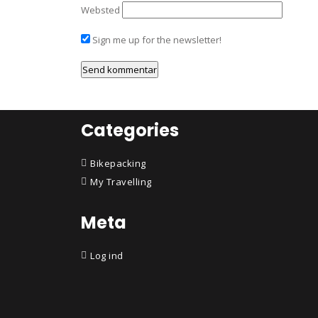
Websted
Sign me up for the newsletter!
Categories
Bikepacking
My Travelling
Meta
Log ind